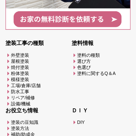
塗装工事の種類
塗料情報
外壁塗装
塗料の種類
屋根塗装
選び方
焼付塗装
色選び
粉体塗装
塗料に関するQ＆A
模様塗装
工場/倉庫/店舗
防水工事
リペア/補修
設備/機械
お役立ち情報
ＤＩＹ
塗装の豆知識
DIY
塗装方法
補助/助成金